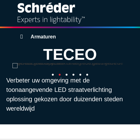
Oplossingen
Kruimelpad
Armaturen
TECEO
Producten
Diensten
Verbeter uw omgeving met de
Duurzaamheid
toonaangevende LED straatverlichting
oplossing gekozen door duizenden steden
Projecten
wereldwijd
Inzichten
Over ons