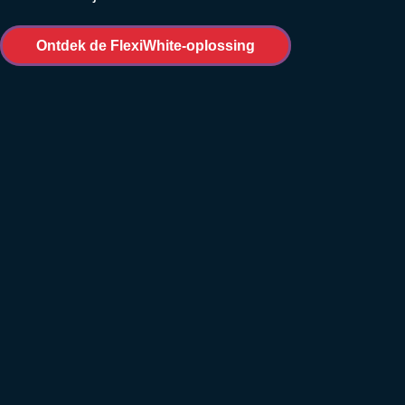
Ontdek de FlexiWhite-oplossing